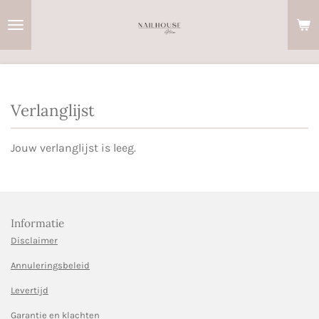
Ga
direct
naar
de
hoofdinhoud
Verlanglijst
Jouw verlanglijst is leeg.
Informatie
Disclaimer
Annuleringsbeleid
Levertijd
Garantie en klachten