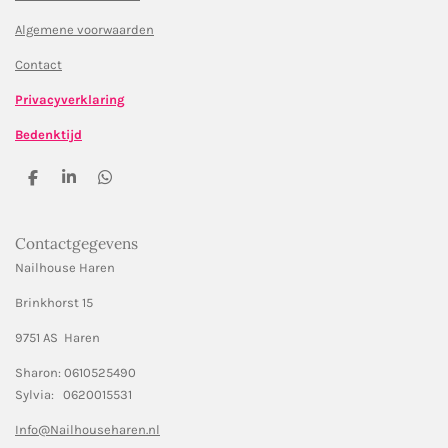
Algemene voorwaarden
Contact
Privacyverklaring
Bedenktijd
D
S
D
e
h
e
l
a
l
e
r
e
Contactgegevens
n
e
n
Nailhouse Haren
Brinkhorst 15
9751 AS Haren
Sharon: 0610525490
Sylvia: 0620015531
Info@Nailhouseharen.nl