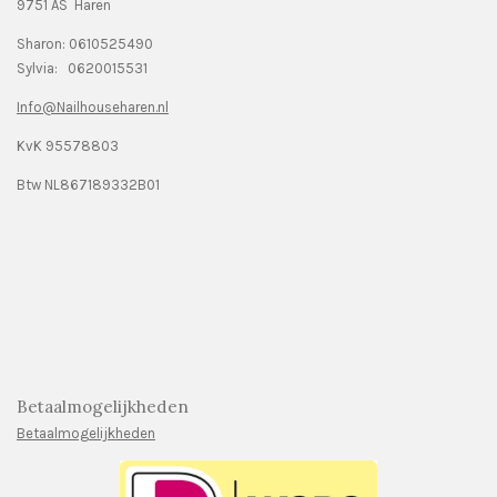
9751 AS Haren
Sharon: 0610525490
Sylvia: 0620015531
Info@Nailhouseharen.nl
KvK 95578803
Btw NL867189332B01
Betaalmogelijkheden
Betaalmogelijkheden