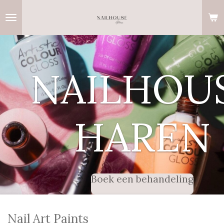
Ga
direct
naar
de
hoofdinhoud
NAILHOU
HAREN
Boek een behandeling
Nail Art Paints