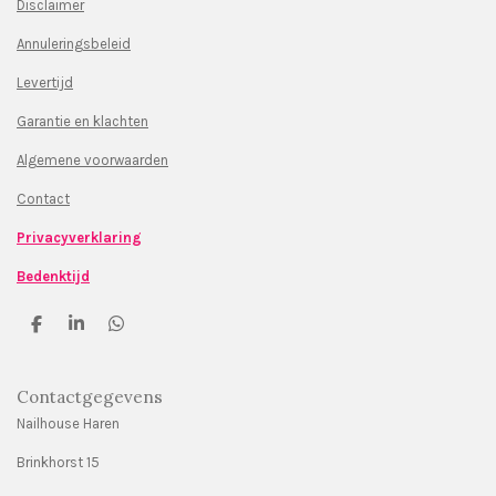
Disclaimer
Annuleringsbeleid
Levertijd
Garantie en klachten
Algemene voorwaarden
Contact
Privacyverklaring
Bedenktijd
D
S
D
e
h
e
l
a
l
e
r
e
Contactgegevens
n
e
n
Nailhouse Haren
Brinkhorst 15