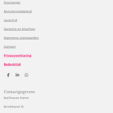
Disclaimer
Annuleringsbeleid
Levertijd
Garantie en klachten
Algemene voorwaarden
Contact
Privacyverklaring
Bedenktijd
D
S
D
e
h
e
l
a
l
e
r
e
Contactgegevens
n
e
n
Nailhouse Haren
Brinkhorst 15