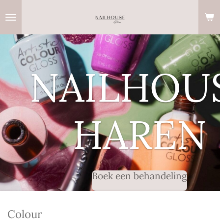
Ga
direct
naar
de
hoofdinhoud
NAILHOU
HAREN
Boek een behandeling
Colour