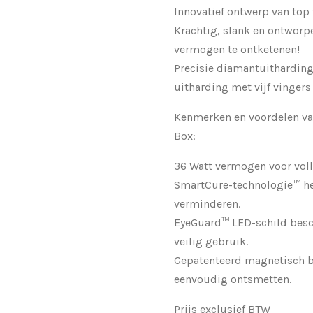
Innovatief ontwerp van top 
Krachtig, slank en ontworp
vermogen te ontketenen!
Precisie diamantuitharding 
uitharding met vijf vingers
Kenmerken en voordelen van
Box:
36 Watt vermogen voor voll
SmartCure-technologie™ he
verminderen.
EyeGuard™ LED-schild besc
veilig gebruik.
Gepatenteerd magnetisch b
eenvoudig ontsmetten.
Prijs exclusief BTW