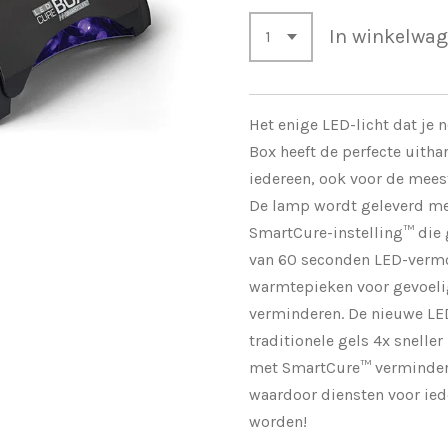
In winkelwa
Het enige LED-licht dat je 
Box heeft de perfecte uitha
iedereen, ook voor de meest
De lamp wordt geleverd me
SmartCure-instelling™ die
van 60 seconden LED-ver
warmtepieken voor gevoelig
verminderen. De nieuwe LE
traditionele gels 4x snelle
met SmartCure™ verminder
waardoor diensten voor ied
worden!