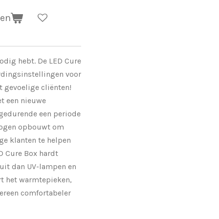
gen
nodig hebt. De LED Cure
rdingsinstellingen voor
 gevoelige cliënten!
t een nieuwe
 gedurende een periode
mogen opbouwt om
e klanten te helpen
D Cure Box hardt
r uit dan UV-lampen en
t het warmtepieken,
ereen comfortabeler