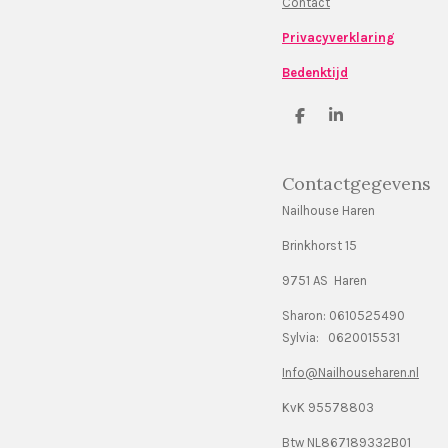
Contact
Privacyverklaring
Bedenktijd
D
S
e
h
l
a
e
r
Contactgegevens
n
e
Nailhouse Haren
Brinkhorst 15
9751 AS Haren
Sharon: 0610525490
Sylvia: 0620015531
Info@Nailhouseharen.nl
KvK 95578803
Btw NL867189332B01