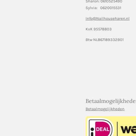
Sharon: 0610525490
Sylvia: 0620015531
Info@Nailhouseharen.nl
KvK 95578803
Btw NL867189332B01
Betaalmogelijkhed
Betaalmogelijkheden