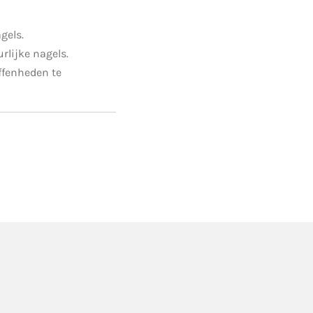
gels.
rlijke nagels.
ffenheden te