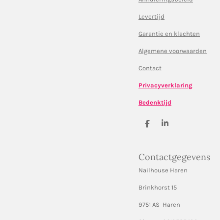
Levertijd
Garantie en klachten
Algemene voorwaarden
Contact
Privacyverklaring
Bedenktijd
D
S
e
h
l
a
e
r
Contactgegevens
n
e
Nailhouse Haren
Brinkhorst 15
9751 AS Haren