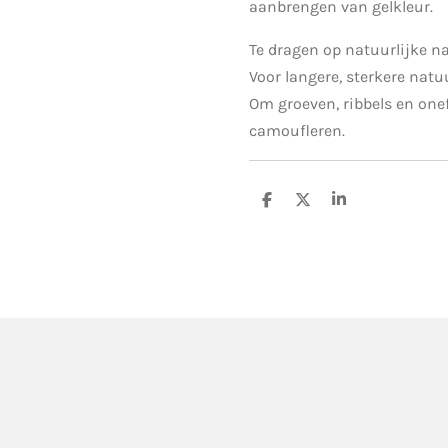
aanbrengen van gelkleur.
Te dragen op natuurlijke na
Voor langere, sterkere natuu
Om groeven, ribbels en one
camoufleren.
D
D
S
e
e
h
l
e
a
e
l
r
n
e