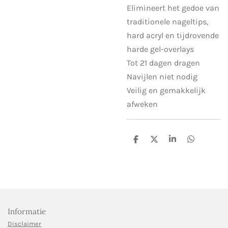
Elimineert het gedoe van
traditionele nageltips,
hard acryl en tijdrovende
harde gel-overlays
Tot 21 dagen dragen
Navijlen niet nodig
Veilig en gemakkelijk
afweken
D
D
S
D
e
e
h
e
l
e
a
l
e
l
r
e
n
e
n
Informatie
Disclaimer