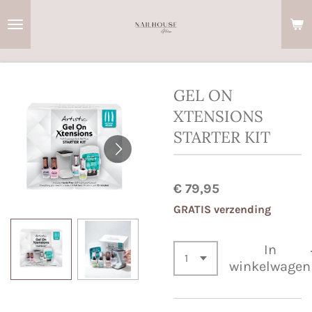
Ga
direct
naar
de
hoofdinhoud
GEL ON
XTENSIONS
STARTER KIT
€ 79,95
GRATIS verzending
In
winkelwagen