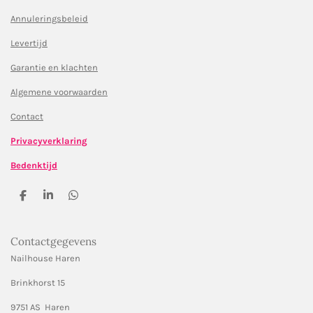
Annuleringsbeleid
Levertijd
Garantie en klachten
Algemene voorwaarden
Contact
Privacyverklaring
Bedenktijd
D
S
D
e
h
e
l
a
l
e
r
e
Contactgegevens
n
e
n
Nailhouse Haren
Brinkhorst 15
9751 AS Haren