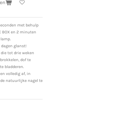
gen
 seconden met behulp
RE BOX en 2 minuten
-lamp.
1 dagen glanst!
 die tot drie weken
 brokkelen, dof te
 te bladderen.
n volledig af, in
de natuurlijke nagel te