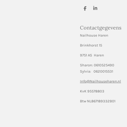
D
S
e
h
l
a
e
r
Contactgegevens
n
e
Nailhouse Haren
Brinkhorst 15
9751 AS Haren
Sharon: 0610525490
Sylvia: 0620015531
Info@Nailhouseharen.nl
KvK 95578803
Btw NL867189332B01