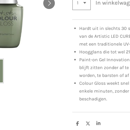
In winkelwa
Hardt uit in slechts 30
van de Artistic LED CU
met een traditionele UV
Hoogglans die tot wel 2
Paint-on Gel Innovation
blijft zitten zonder af te
worden, te barsten of af
Colour Gloss weekt snel e
enkele minuten, zonder 
beschadigen.
D
D
S
e
e
h