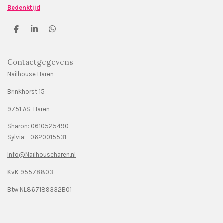
Bedenktijd
D
S
D
e
h
e
l
a
l
e
r
e
Contactgegevens
n
e
n
Nailhouse Haren
Brinkhorst 15
9751 AS Haren
Sharon: 0610525490
Sylvia: 0620015531
Info@Nailhouseharen.nl
KvK 95578803
Btw NL867189332B01