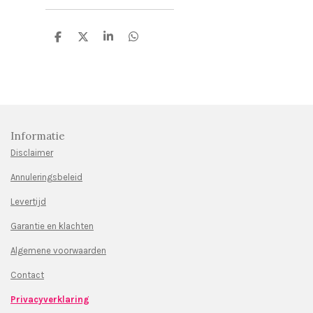
D
D
S
D
e
e
h
e
l
e
a
l
e
l
r
e
n
e
n
Informatie
Disclaimer
Annuleringsbeleid
Levertijd
Garantie en klachten
Algemene voorwaarden
Contact
Privacyverklaring