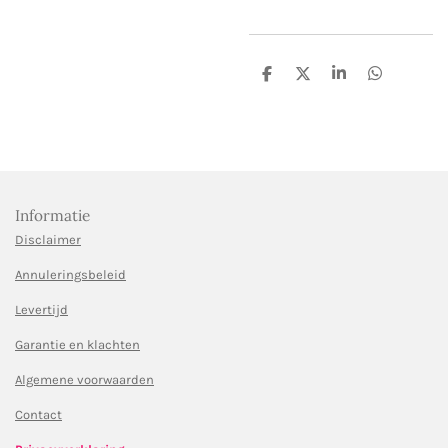
D
D
S
D
e
e
h
e
l
e
a
l
e
l
r
e
n
e
n
Informatie
Disclaimer
Annuleringsbeleid
Levertijd
Garantie en klachten
Algemene voorwaarden
Contact