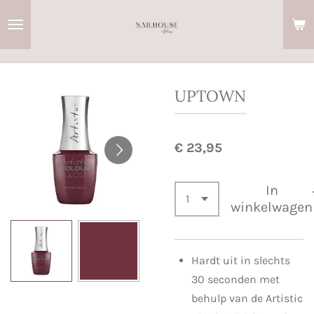
Ga
direct
naar
de
hoofdinhoud
UPTOWN
€ 23,95
In
winkelwagen
Hardt uit in slechts
30 seconden met
behulp van de Artistic