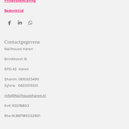
Privacyverklaring
Bedenktijd
D
S
D
e
h
e
l
a
l
e
r
e
Contactgegevens
n
e
n
Nailhouse Haren
Brinkhorst 15
9751 AS Haren
Sharon: 0610525490
Sylvia: 0620015531
Info@Nailhouseharen.nl
KvK 95578803
Btw NL867189332B01