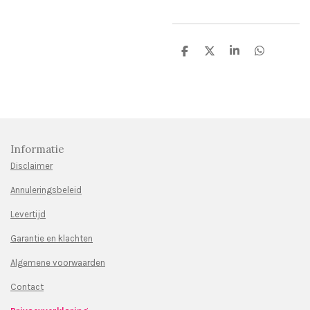
D
D
S
D
e
e
h
e
l
e
a
l
e
l
r
e
n
e
n
Informatie
Disclaimer
Annuleringsbeleid
Levertijd
Garantie en klachten
Algemene voorwaarden
Contact