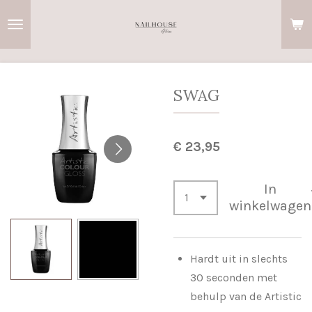
Ga
direct
naar
de
hoofdinhoud
SWAG
€ 23,95
In
winkelwagen
Hardt uit in slechts
30 seconden met
behulp van de Artistic