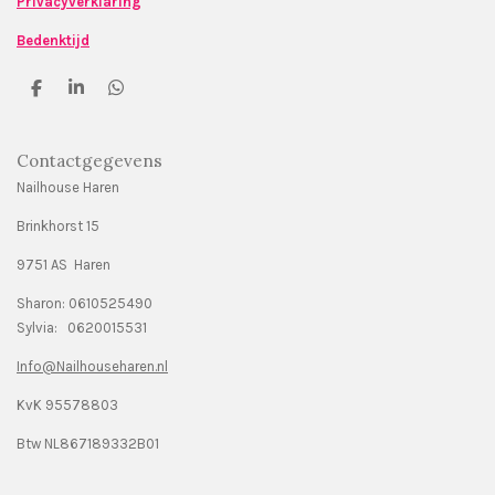
Privacyverklaring
Bedenktijd
D
S
D
e
h
e
l
a
l
e
r
e
Contactgegevens
n
e
n
Nailhouse Haren
Brinkhorst 15
9751 AS Haren
Sharon: 0610525490
Sylvia: 0620015531
Info@Nailhouseharen.nl
KvK 95578803
Btw NL867189332B01