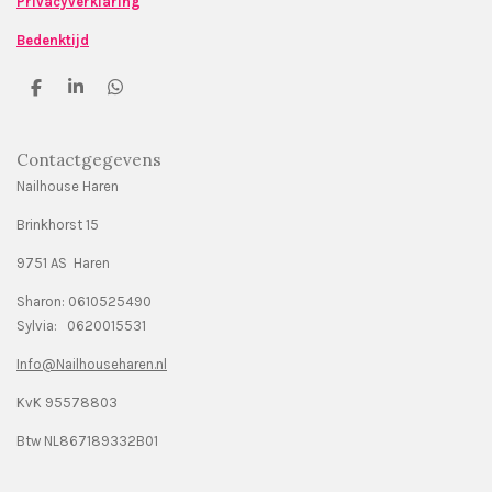
Privacyverklaring
Bedenktijd
D
S
D
e
h
e
l
a
l
e
r
e
Contactgegevens
n
e
n
Nailhouse Haren
Brinkhorst 15
9751 AS Haren
Sharon: 0610525490
Sylvia: 0620015531
Info@Nailhouseharen.nl
KvK 95578803
Btw NL867189332B01