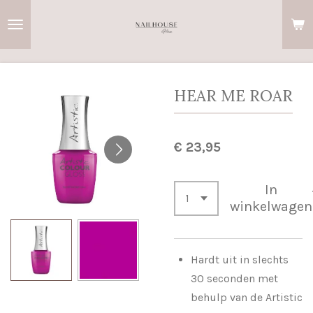
Ga
direct
naar
de
hoofdinhoud
HEAR ME ROAR
€ 23,95
In
winkelwagen
Hardt uit in slechts
30 seconden met
behulp van de Artistic