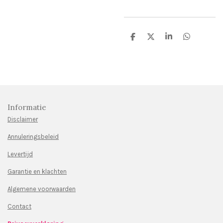
D
D
S
D
e
e
h
e
l
e
a
l
e
l
r
e
n
e
n
Informatie
Disclaimer
Annuleringsbeleid
Levertijd
Garantie en klachten
Algemene voorwaarden
Contact