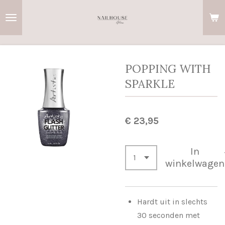
Ga
direct
naar
de
hoofdinhoud
POPPING WITH
SPARKLE
€ 23,95
In
winkelwagen
Hardt uit in slechts
30 seconden met