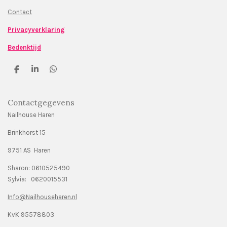
Contact
Privacyverklaring
Bedenktijd
D
S
D
e
h
e
l
a
l
e
r
e
Contactgegevens
n
e
n
Nailhouse Haren
Brinkhorst 15
9751 AS Haren
Sharon: 0610525490
Sylvia: 0620015531
Info@Nailhouseharen.nl
KvK 95578803