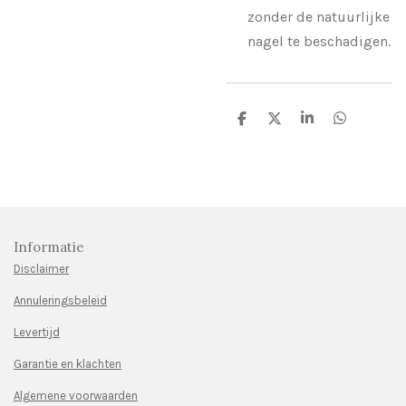
zonder de natuurlijke
nagel te beschadigen.
D
D
S
D
e
e
h
e
l
e
a
l
e
l
r
e
n
e
n
Informatie
Disclaimer
Annuleringsbeleid
Levertijd
Garantie en klachten
Algemene voorwaarden