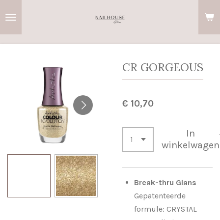
Ga
direct
naar
de
hoofdinhoud
CR GORGEOUS
€ 10,70
In
winkelwagen
Break-thru Glans
Gepatenteerde
formule: CRYSTAL