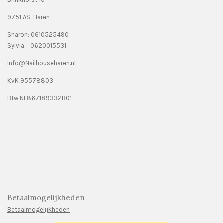
9751 AS Haren
Sharon: 0610525490
Sylvia: 0620015531
Info@Nailhouseharen.nl
KvK 95578803
Btw NL867189332B01
Betaalmogelijkheden
Betaalmogelijkheden