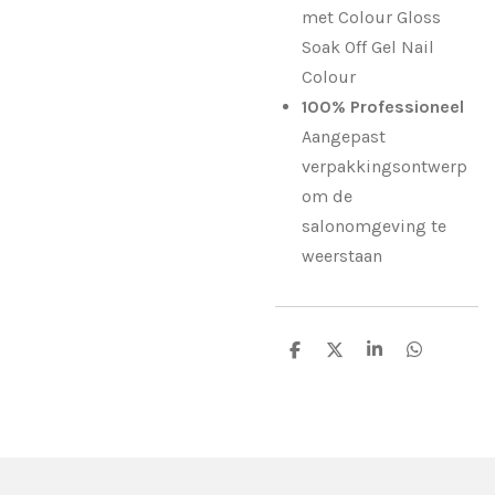
met Colour Gloss
Soak Off Gel Nail
Colour
100% Professioneel
Aangepast
verpakkingsontwerp
om de
salonomgeving te
weerstaan
D
D
S
D
e
e
h
e
l
e
a
l
e
l
r
e
n
e
n