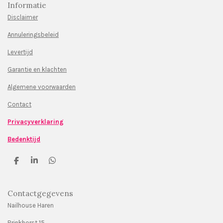
Informatie
Disclaimer
Annuleringsbeleid
Levertijd
Garantie en klachten
Algemene voorwaarden
Contact
Privacyverklaring
Bedenktijd
D
S
D
e
h
e
l
a
l
e
r
e
Contactgegevens
n
e
n
Nailhouse Haren
Brinkhorst 15