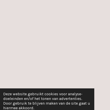
k
a
p
m
Deze website gebruikt cookies voor analyse-
doeleinden en/of het tonen van advertenties.
Door gebruik te blijven maken van de site gaat u
hiermee akkoord.