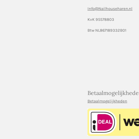
Info@Nailhouseharen.nl
KvK 95578803
Btw NL867189332B01
Betaalmogelijkhed
Betaalmogelijkheden