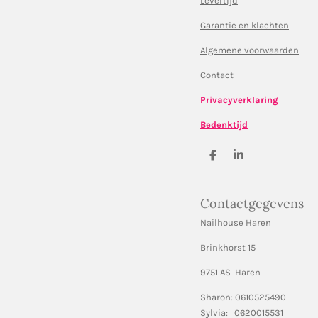
Levertijd
Garantie en klachten
Algemene voorwaarden
Contact
Privacyverklaring
Bedenktijd
D
S
e
h
l
a
e
r
Contactgegevens
n
e
Nailhouse Haren
Brinkhorst 15
9751 AS Haren
Sharon: 0610525490
Sylvia: 0620015531