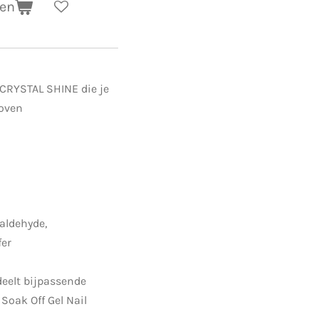
gen
 CRYSTAL SHINE die je
loven
aldehyde,
fer
deelt bijpassende
Soak Off Gel Nail