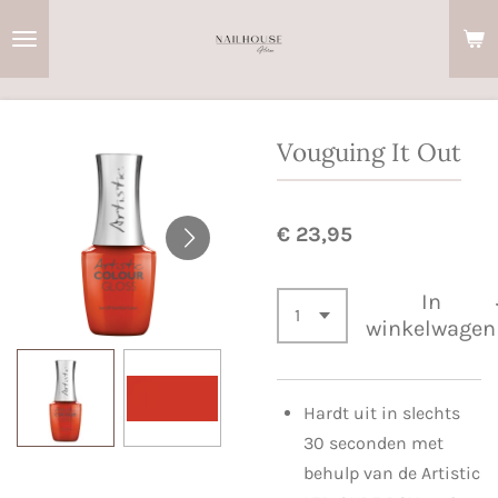
Ga
direct
naar
de
hoofdinhoud
Vouguing It Out
€ 23,95
In
winkelwagen
Hardt uit in slechts
30 seconden met
behulp van de Artistic