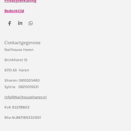
Privacyverklaring
Bedenktijd
D
S
D
e
h
e
l
a
l
e
r
e
Contactgegevens
n
e
n
Nailhouse Haren
Brinkhorst 15
9751 AS Haren
Sharon: 0610525490
Sylvia: 0620015531
Info@Nailhouseharen.nl
KvK 95578803
Btw NL867189332B01