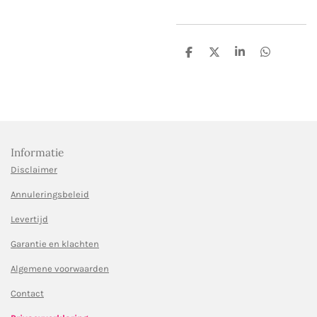
D
D
S
D
e
e
h
e
l
e
a
l
e
l
r
e
n
e
n
Informatie
Disclaimer
Annuleringsbeleid
Levertijd
Garantie en klachten
Algemene voorwaarden
Contact