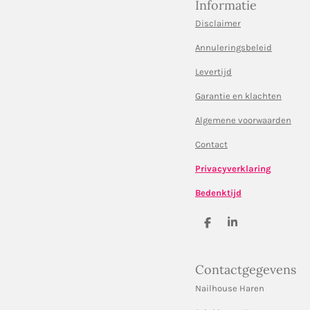
Informatie
Disclaimer
Annuleringsbeleid
Levertijd
Garantie en klachten
Algemene voorwaarden
Contact
Privacyverklaring
Bedenktijd
D
S
e
h
l
a
e
r
Contactgegevens
n
e
Nailhouse Haren