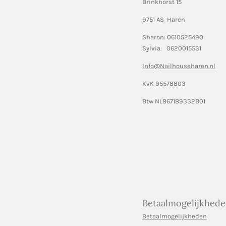
Brinkhorst 15
9751 AS Haren
Sharon: 0610525490
Sylvia: 0620015531
Info@Nailhouseharen.nl
KvK 95578803
Btw NL867189332B01
Betaalmogelijkhed
Betaalmogelijkheden