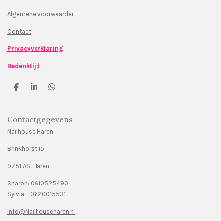
Algemene voorwaarden
Contact
Privacyverklaring
Bedenktijd
D
S
D
e
h
e
l
a
l
e
r
e
Contactgegevens
n
e
n
Nailhouse Haren
Brinkhorst 15
9751 AS Haren
Sharon: 0610525490
Sylvia: 0620015531
Info@Nailhouseharen.nl