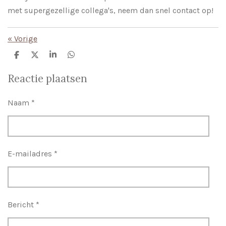
met supergezellige collega's, neem dan snel contact op!
«
Vorige
D
D
S
D
e
e
h
e
l
e
a
l
Reactie plaatsen
e
l
r
e
n
e
n
Naam *
E-mailadres *
Bericht *