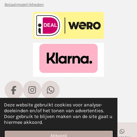
Betaalmogelijkheden
F
I
W
a
n
h
© 2021 - 2026 Nailhouse Haren
Deze website gebruikt cookies voor analyse-
c
s
a
Powered by
JouwWeb
doeleinden en/of het tonen van advertenties.
Door gebruik te blijven maken van de site gaat u
e
t
t
hiermee akkoord.
b
a
s
o
g
A
Akkoord