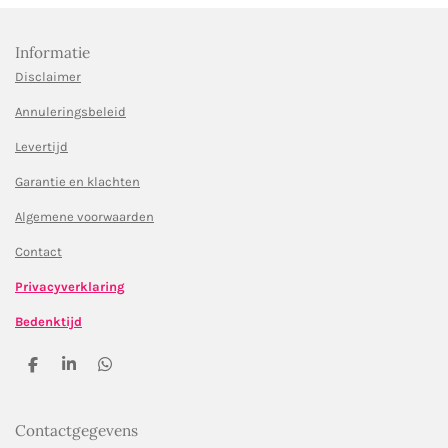
Informatie
Disclaimer
Annuleringsbeleid
Levertijd
Garantie en klachten
Algemene voorwaarden
Contact
Privacyverklaring
Bedenktijd
D
S
D
e
h
e
l
a
l
e
r
e
Contactgegevens
n
e
n