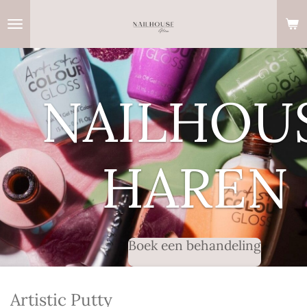
Ga
direct
naar
de
hoofdinhoud
NAILHOU
HAREN
Boek een behandeling
Artistic Putty